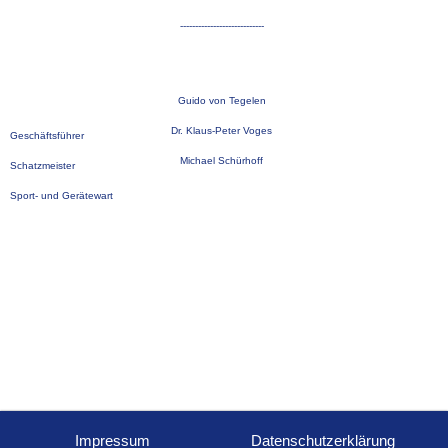
----------------------------
Guido von Tegelen
Dr. Klaus-Peter Voges
Geschäftsführer
Michael Schürhoff
Schatzmeister
Sport- und Gerätewart
Impressum
Datenschutzerklärung